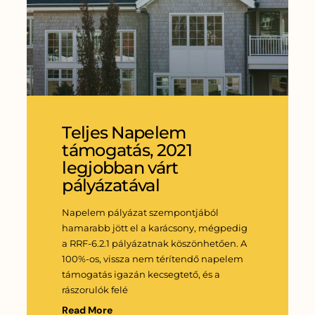
Teljes Napelem
támogatás, 2021
legjobban várt
pályázatával
Napelem pályázat szempontjából
hamarabb jött el a karácsony, mégpedig
a RRF-6.2.1 pályázatnak köszönhetően. A
100%-os, vissza nem térítendő napelem
támogatás igazán kecsegtető, és a
rászorulók felé
Read More