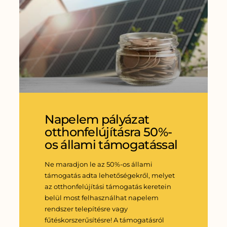
Napelem pályázat
otthonfelújításra 50%-
os állami támogatással
Ne maradjon le az 50%-os állami
támogatás adta lehetőségekről, melyet
az otthonfelújítási támogatás keretein
belül most felhasználhat napelem
rendszer telepítésre vagy
fűtéskorszerűsítésre! A támogatásról