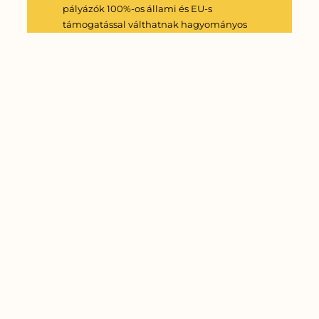
pályázók 100%-os állami és EU-s
támogatással válthatnak hagyományos
fűtés és elektronikai rendszerekről,
napelemes rendszerre.
Read More