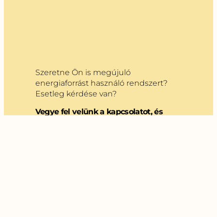
Szeretne Ön is megújuló
energiaforrást használó rendszert?
Esetleg kérdése van?
Vegye fel velünk a kapcsolatot, és
tanácsadóink visszahívják Önt!
Kapcsolatfelvétel