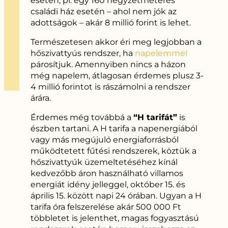
esetén, pl. egy 160 négyzetméteres
családi ház esetén – ahol nem jók az
adottságok – akár 8 millió forint is lehet.
Természetesen akkor éri meg legjobban a
hőszivattyús rendszer, ha
napelemmel
párosítjuk. Amennyiben nincs a házon
még napelem, átlagosan érdemes plusz 3-
4 millió forintot is rászámolni a rendszer
árára.
Érdemes még továbbá a
“H tarifát”
is
észben tartani. A H tarifa a napenergiából
vagy más megújuló energiaforrásból
működtetett fűtési rendszerek, köztük a
hőszivattyúk üzemeltetéséhez kínál
kedvezőbb áron használható villamos
energiát idény jelleggel, október 15. és
április 15. között napi 24 órában. Ugyan a H
tarifa óra felszerelése akár 500 000 Ft
többletet is jelenthet, magas fogyasztású