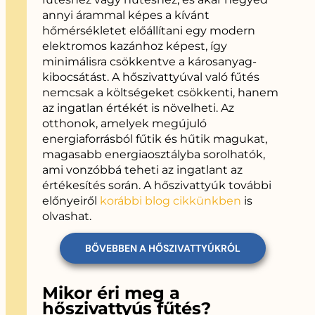
annyi árammal képes a kívánt
hőmérsékletet előállítani egy modern
elektromos kazánhoz képest, így
minimálisra csökkentve a károsanyag-
kibocsátást.
A hőszivattyúval való fűtés
nemcsak a költségeket csökkenti, hanem
az ingatlan értékét is növelheti. Az
otthonok, amelyek megújuló
energiaforrásból fűtik és hűtik magukat,
magasabb energiaosztályba sorolhatók,
ami vonzóbbá teheti az ingatlant az
értékesítés során. A hőszivattyúk további
előnyeiről
korábbi blog cikkünkben
is
olvashat.
BŐVEBBEN A HŐSZIVATTYÚKRÓL
Mikor éri meg a
hőszivattyús fűtés?