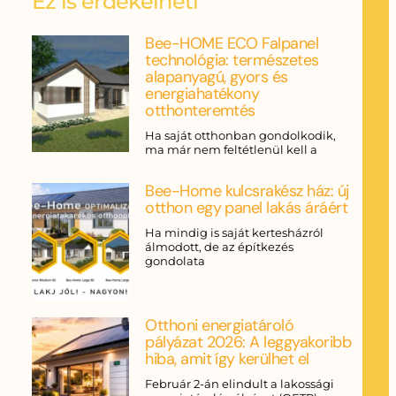
Ez is érdekelheti
Bee-HOME ECO Falpanel
technológia: természetes
alapanyagú, gyors és
energiahatékony
otthonteremtés
Ha saját otthonban gondolkodik,
ma már nem feltétlenül kell a
Bee-Home kulcsrakész ház: új
otthon egy panel lakás áráért
Ha mindig is saját kertesházról
álmodott, de az építkezés
gondolata
Otthoni energiatároló
pályázat 2026: A leggyakoribb
hiba, amit így kerülhet el
Február 2-án elindult a lakossági