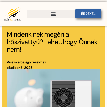
ÉRDEKEL
Bee-HOME kulcsrakész otthon
Mindenkinek megéri a
hőszivattyú? Lehet, hogy Önnek
nem!
Vissza a bejegyzésekhez
október 5, 2023