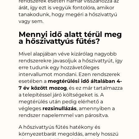
rendszerek esetén hamar visszahozza az
árát, így ezt is vegyük fontolóra, amikor
tanakodunk, hogy megéri a hőszivattyú
vagy sem.
Mennyi idő alatt térül meg
a hőszivattyús fűtés?
Mivel alapjában véve kizárólag nagyobb
rendszerekre javasoljuk a hőszivattyút, így
erre tudunk egy hozzávetőleges
intervallumot mondani. Ezen rendszerek
esetében a
megtérülési idő általában 4-
7 év között mozog
, és ez már tartalmazza
a telepítéssel járó költségeket is. A
megtérülés után pedig elérhető a
végleges
rezsinullázás
, amennyiben a
rendszer napelemmel van párosítva.
A hőszivattyús fűtés hatékony és
környezetbarát megoldás, amely hosszú