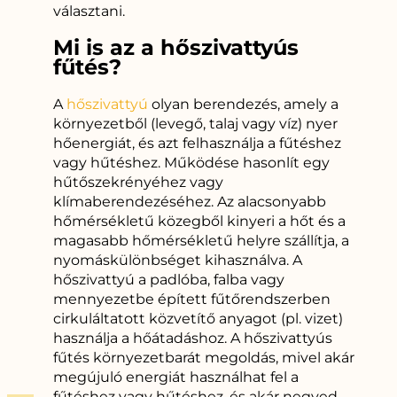
választani.
Mi is az a hőszivattyús
fűtés?
A
hőszivattyú
olyan berendezés, amely a
környezetből (levegő, talaj vagy víz) nyer
hőenergiát, és azt felhasználja a fűtéshez
vagy hűtéshez. Működése hasonlít egy
hűtőszekrényéhez vagy
klímaberendezéséhez. Az alacsonyabb
hőmérsékletű közegből kinyeri a hőt és a
magasabb hőmérsékletű helyre szállítja, a
nyomáskülönbséget kihasználva. A
hőszivattyú a padlóba, falba vagy
mennyezetbe épített fűtőrendszerben
cirkuláltatott közvetítő anyagot (pl. vizet)
használja a hőátadáshoz. A hőszivattyús
fűtés környezetbarát megoldás, mivel akár
megújuló energiát használhat fel a
fűtéshez vagy hűtéshez, és akár negyed