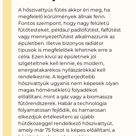
A hőszivattyús fűtés akkor éri meg, ha
megfelelő körülmények állnak fenn.
Fontos szempont, hogy nagy felületű
fűtőtesteket, például padlófűtést, falfűtést
vagy mennyezetfűtést alkalmazzunk az
épületben. Illetve bizonyos radiátor
típusok is megfelelőek lehetnek erre a
célra. Ezen kívül az épületnek jól
szigeteltnek kell lennie, és modern,
energiatakarékos nyílászárókkal kell
rendelkeznie. A legelterjedtebb
hőszivattyúk ugyanis nem képesek olyan
magas hőmérsékletű folyadékot
előállítani, mint a gáz vagy a biomassza
fűtőrendszerek. Habár a technológia
folyamatosan fejlődik, és hamarosan
elkezdjük értékesíteni az újabb
hűtőközeggel rendelkező hőszivattyút,
amely már 75 fokot is képes előállítani, a