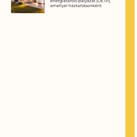
energiatároló pályázat (OETP),
amellyel háztartásonként