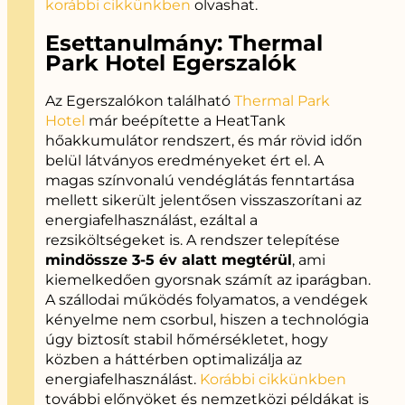
korábbi cikkünkben
olvashat.
Esettanulmány: Thermal
Park Hotel Egerszalók
Az Egerszalókon található
Thermal Park
Hotel
már beépítette a HeatTank
hőakkumulátor rendszert, és már rövid időn
belül látványos eredményeket ért el. A
magas színvonalú vendéglátás fenntartása
mellett sikerült jelentősen visszaszorítani az
energiafelhasználást, ezáltal a
rezsiköltségeket is. A rendszer telepítése
mindössze 3-5 év alatt megtérül
, ami
kiemelkedően gyorsnak számít az iparágban.
A szállodai működés folyamatos, a vendégek
kényelme nem csorbul, hiszen a technológia
úgy biztosít stabil hőmérsékletet, hogy
közben a háttérben optimalizálja az
energiafelhasználást.
Korábbi cikkünkben
további előnyöket és nemzetközi példákat is