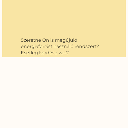
Szeretne Ön is megújuló
energiaforrást használó rendszert?
Esetleg kérdése van?
Vegye fel velünk a kapcsolatot, és
tanácsadóink visszahívják Önt!
Kapcsolatfelvétel