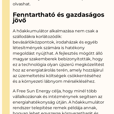
olvashat.
Fenntartható és gazdaságos
jövő
A hőakkumulátor alkalmazása nem csak a
szállodákra korlátozódik:
bevásárlóközpontok, irodaházak és egyéb
létesítmények számára is hatékony
megoldást nyújthat. A fejlesztés mögött álló
magyar szakemberek bebizonyították, hogy
ez a technológia olyan újszerű megközelítést
hoz az energiatárolás terén, amely hozzájárul
az üzemeltetési költségek csökkentéséhez
és a környezeti lábnyom mérsékléséhez.
A Free Sun Energy célja, hogy minél több
vállalkozásnak és intézménynek segítsen az
energiahatékonyság útján. A hőakkumulátor
rendszer telepítése remek példája annak,
hogyan lehet egyszerre környezetbarát és