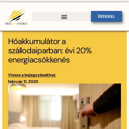
ÉRDEKEL
Bee-HOME kulcsrakész otthon
Hőakkumulátor a
szállodaiparban: évi 20%
energiacsökkenés
Vissza a bejegyzésekhez
február 11, 2025