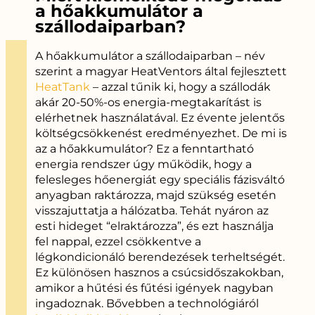
a hőakkumulátor a
szállodaiparban?
A hőakkumulátor a szállodaiparban – név
szerint a magyar HeatVentors által fejlesztett
HeatTank
– azzal tűnik ki, hogy a szállodák
akár 20-50%-os energia-megtakarítást is
elérhetnek használatával. Ez évente jelentős
költségcsökkenést eredményezhet. De mi is
az a hőakkumulátor? Ez a fenntartható
energia rendszer úgy működik, hogy a
felesleges hőenergiát egy speciális fázisváltó
anyagban raktározza, majd szükség esetén
visszajuttatja a hálózatba. Tehát nyáron az
esti hideget “elraktározza”, és ezt használja
fel nappal, ezzel csökkentve a
légkondicionáló berendezések terheltségét.
Ez különösen hasznos a csúcsidőszakokban,
amikor a hűtési és fűtési igények nagyban
ingadoznak. Bővebben a technológiáról