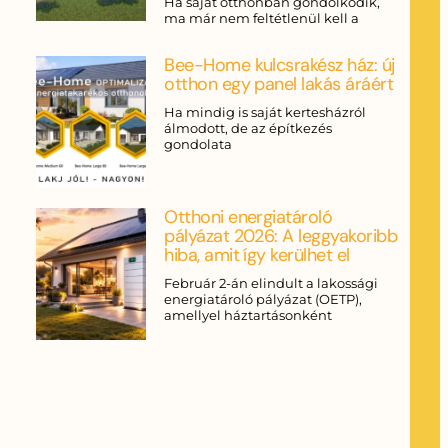
Ha saját otthonban gondolkodik,
ma már nem feltétlenül kell a
Bee-Home kulcsrakész ház: új
otthon egy panel lakás áráért
Ha mindig is saját kertesházról
álmodott, de az építkezés
gondolata
Otthoni energiatároló
pályázat 2026: A leggyakoribb
hiba, amit így kerülhet el
Február 2-án elindult a lakossági
energiatároló pályázat (OETP),
amellyel háztartásonként