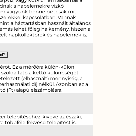
apvíz, vagy kútvíz nem alkalmas a
ódnak a napelemekre vízkő
 nem vagyunk benne biztosak mit
gyszerekkel kapcsolatban. Vannak
mint a háztartásban használt általános
lémás lehet főleg ha kemény, hiszen a
ezelt napkollektorok és napelemek is,
al?
mérőt. Ez a mérőóra külön-külön
 szolgáltató a kettő különbségét
telezett (elhasznált) mennyiség, a
erhasználati díj nélkül. Azonban ez a
tó (Ft) alapú elszámolásra.
zer telepítéséhez, kivéve az északi,
 többféle fekvésű telepítést is.