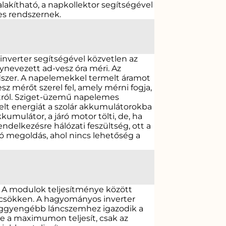
lakítható, a napkollektor segítségével
es rendszernek.
 inverter segítségével közvetlen az
ynevezett ad-vesz óra méri. Az
ndszer. A napelemekkel termelt áramot
sz mérőt szerel fel, amely mérni fogja,
tról. Sziget-üzemű napelemes
elt energiát a szolár akkumulátorokba
umulátor, a járó motor tölti, de, ha
ndelkezésre hálózati feszültség, ott a
ló megoldás, ahol nincs lehetőség a
A modulok teljesítménye között
e csökken. A hagyományos inverter
eggyengébb láncszemhez igazodik a
e a maximumon teljesít, csak az