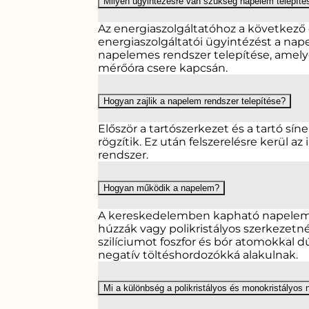
Milyen ügyintézésre van szükség napelem telepíté
Az energiaszolgáltatóhoz a következő
energiaszolgáltatói ügyintézést a nape
napelemes rendszer telepítése, amelye
mérőóra csere kapcsán.
Hogyan zajlik a napelem rendszer telepítése?
Először a tartószerkezet és a tartó s
rögzítik. Ez után felszerelésre kerül a
rendszer.
Hogyan működik a napelem?
A kereskedelemben kapható napelemek 
húzzák vagy polikristályos szerkezetnél
szilíciumot foszfor és bór atomokkal 
negatív töltéshordozókká alakulnak.
Mi a különbség a polikristályos és monokristályos