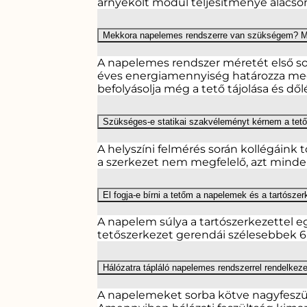
árnyékolt modul teljesítménye alacson
Mekkora napelemes rendszerre van szükségem? Mily
A napelemes rendszer méretét első sor
éves energiamennyiség határozza meg. 
befolyásolja még a tető tájolása és dől
Szükséges-e statikai szakvéleményt kérnem a tető
A helyszíni felmérés során kollégáink 
a szerkezet nem megfelelő, azt minde
El fogja-e bírni a tetőm a napelemek és a tartószer
A napelem súlya a tartószerkezettel e
tetőszerkezet gerendái szélesebbek 6 
Hálózatra tápláló napelemes rendszerrel rendelke
A napelemeket sorba kötve nagyfeszül