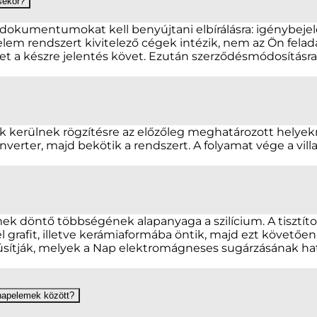
sekor?
 dokumentumokat kell benyújtani elbírálásra: igénybejel
lem rendszert kivitelező cégek intézik, nem az Ön felada
t a készre jelentés követ. Ezután szerződésmódosításra 
ínek kerülnek rögzítésre az előzőleg meghatározott hely
z inverter, majd bekötik a rendszert. A folyamat vége a v
döntő többségének alapanyaga a szilícium. A tisztított
 grafit, illetve kerámiaformába öntik, majd ezt követően f
dúsítják, melyek a Nap elektromágneses sugárzásának hat
 napelemek között?