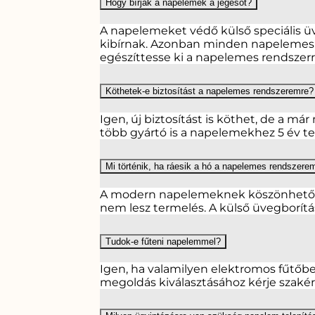
Hogy bírják a napelemek a jégesőt?
A napelemeket védő külső speciális ü
kibírnak. Azonban minden napelemes r
egészíttesse ki a napelemes rendszerre
Köthetek-e biztosítást a napelemes rendszeremre?
Igen, új biztosítást is köthet, de a má
több gyártó is a napelemekhez 5 év telj
Mi történik, ha ráesik a hó a napelemes rendszer
A modern napelemeknek köszönhetően a
nem lesz termelés. A külső üvegborítás
Tudok-e fűteni napelemmel?
Igen, ha valamilyen elektromos fűtőbe
megoldás kiválasztásához kérje szaké