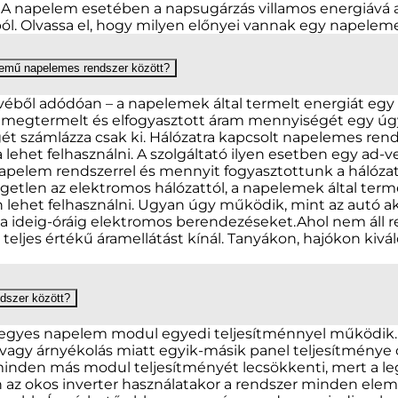
 A napelem esetében a napsugárzás villamos energiává a
l. Olvassa el, hogy milyen előnyei vannak egy napelem
üzemű napelemes rendszer között?
evéből adódóan – a napelemek által termelt energiát egy
 A megtermelt és elfogyasztott áram mennyiségét egy úg
gét számlázza csak ki. Hálózatra kapcsolt napelemes re
lehet felhasználni. A szolgáltató ilyen esetben egy ad-ve
apelem rendszerrel és mennyit fogyasztottunk a hálóza
getlen az elektromos hálózattól, a napelemek által term
n lehet felhasználni. Ugyan úgy működik, mint az autó akk
la ideig-óráig elektromos berendezéseket.Ahol nem áll re
eljes értékű áramellátást kínál. Tanyákon, hajókon kivá
dszer között?
gyes napelem modul egyedi teljesítménnyel működik. 
, vagy árnyékolás miatt egyik-másik panel teljesítmény
inden más modul teljesítményét lecsökkenti, mert a l
n az okos inverter használatakor a rendszer minden elem