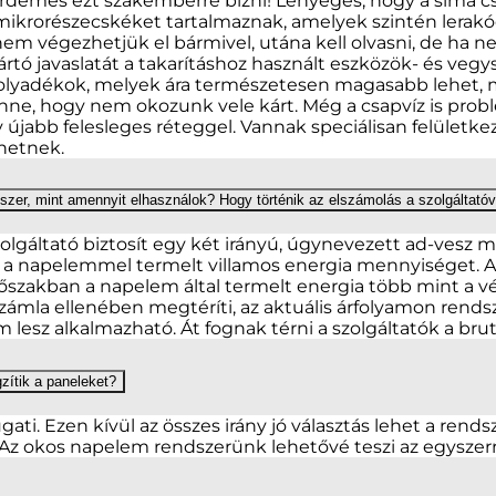
érdemes ezt szakemberre bízni! Lényeges, hogy a sima cs
mikrorészecskéket tartalmaznak, amelyek szintén lerak
nem végezhetjük el bármivel, utána kell olvasni, de ha
yártó javaslatát a takarításhoz használt eszközök- és ve
ó folyadékok, melyek ára természetesen magasabb lehet, 
nne, hogy nem okozunk vele kárt. Még a csapvíz is prob
gy újabb felesleges réteggel. Vannak speciálisan felületk
hetnek.
dszer, mint amennyit elhasználok? Hogy történik az elszámolás a szolgáltatóv
zolgáltató biztosít egy két irányú, úgynevezett ad-vesz 
és a napelemmel termelt villamos energia mennyiséget. A
dőszakban a napelem által termelt energia több mint a vé
számla ellenében megtéríti, az aktuális árfolyamon rendsz
m lesz alkalmazható. Át fognak térni a szolgáltatók a brut
gzítik a paneleket?
ati. Ezen kívül az összes irány jó választás lehet a rends
. Az okos napelem rendszerünk lehetővé teszi az egyszerre