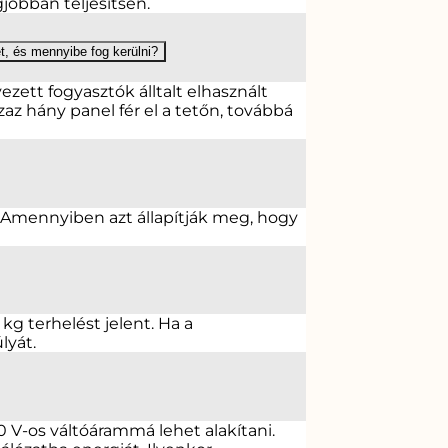
jobban teljesítsen.
, és mennyibe fog kerülni?
zett fogyasztók álltalt elhasznált
z hány panel fér el a tetőn, továbbá
k. Amennyiben azt állapítják meg, hogy
g terhelést jelent. Ha a
lyát.
V-os váltóárammá lehet alakítani.