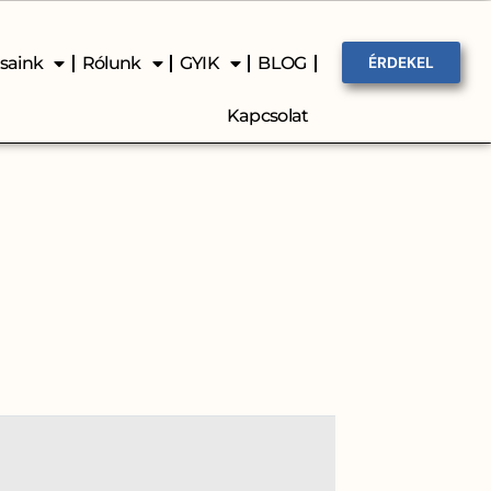
ásaink
Rólunk
GYIK
BLOG
ÉRDEKEL
Kapcsolat
endszerek