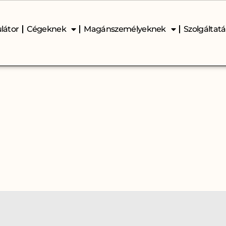
látor
Cégeknek
Magánszemélyeknek
Szolgáltat
Általános kérdések a napelemes r
működését illetően: