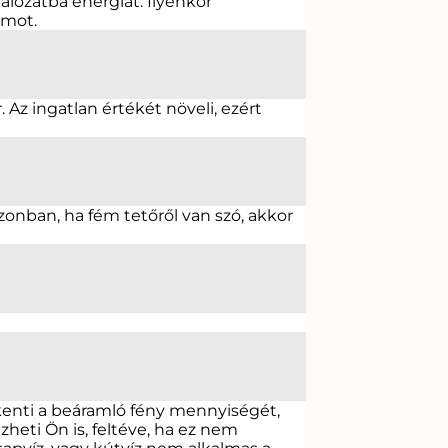
lózatba energiát. Ilyenkor
amot.
Az ingatlan értékét növeli, ezért
onban, ha fém tetőről van szó, akkor
kenti a beáramló fény mennyiségét,
heti Ön is, feltéve, ha ez nem