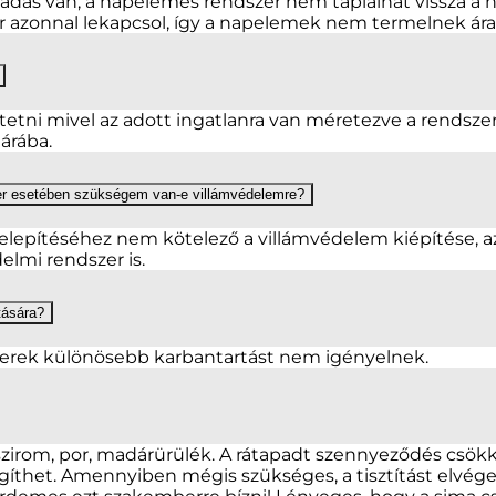
dás van, a napelemes rendszer nem táplálhat vissza a há
er azonnal lekapcsol, így a napelemek nem termelnek ár
ni mivel az adott ingatlanra van méretezve a rendszer. 
árába.
zer esetében szükségem van-e villámvédelemre?
lepítéséhez nem kötelező a villámvédelem kiépítése, az
lmi rendszer is.
tására?
erek különösebb karbantartást nem igényelnek.
gszirom, por, madárürülék. A rátapadt szennyeződés csök
íthet. Amennyiben mégis szükséges, a tisztítást elvégez