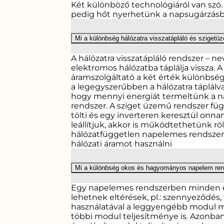
Két különböző technológiáról van szó.
pedig hőt nyerhetünk a napsugárzásbó
Mi a különbség hálózatra visszatápláló és sziget
A hálózatra visszatápláló rendszer – n
elektromos hálózatba táplálja vissza.
áramszolgáltató a két érték különbsé
a legegyszerűbben a hálózatra táplálva 
hogy mennyi energiát termeltünk a n
rendszer. A sziget üzemű rendszer füg
tölti és egy inverteren keresztül onna
leállítjuk, akkor is működtethetünk ró
hálózatfüggetlen napelemes rendszer t
hálózati áramot használni
Mi a különbség okos és hagyományos napelem ren
Egy napelemes rendszerben minden e
lehetnek eltérések, pl.: szennyeződés
használatával a leggyengébb modul m
többi modul teljesítménye is. Azonba