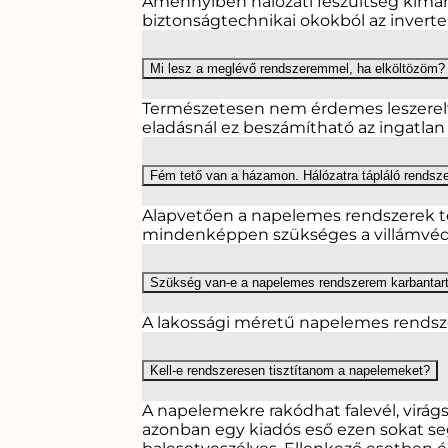
Amennyiben hálózati feszültség kimara
biztonságtechnikai okokból az invert
Mi lesz a meglévő rendszeremmel, ha elköltözöm?
Természetesen nem érdemes leszereltet
eladásnál ez beszámítható az ingatlan 
Fém tető van a házamon. Hálózatra tápláló rends
Alapvetően a napelemes rendszerek te
mindenképpen szükséges a villámvéde
Szükség van-e a napelemes rendszerem karbantar
A lakossági méretű napelemes rendsz
Kell-e rendszeresen tisztítanom a napelemeket?
A napelemekre rakódhat falevél, virá
azonban egy kiadós eső ezen sokat seg