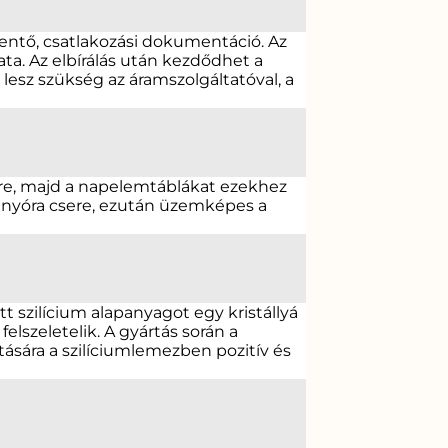
entő, csatlakozási dokumentáció. Az
ta. Az elbírálás után kezdődhet a
lesz szükség az áramszolgáltatóval, a
ekre, majd a napelemtáblákat ezekhez
illanyóra csere, ezután üzemképes a
 szilícium alapanyagot egy kristállyá
elszeletelik. A gyártás során a
ására a szilíciumlemezben pozitív és