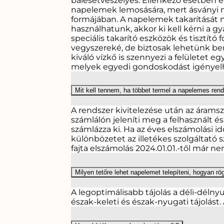
balesetveszélyes. Ellenkező esetben 
napelemek lemosására, mert ásványi 
formájában. A napelemek takarítását 
használhatunk, akkor ki kell kérni a g
speciális takarító eszközök és tisztít
vegyszereké, de biztosak lehetünk be
kiváló vízkő is szennyezi a felületet e
melyek egyedi gondoskodást igényel
Mit kell tennem, ha többet termel a napelemes ren
A rendszer kivitelezése után az árams
számlálón jeleníti meg a felhasznált 
számlázza ki. Ha az éves elszámolási i
különbözetet az illetékes szolgáltató 
fajta elszámolás 2024.01.01.-től már ne
Milyen tetőre lehet napelemet telepíteni, hogyan rö
A legoptimálisabb tájolás a déli-délnyug
észak-keleti és észak-nyugati tájolást