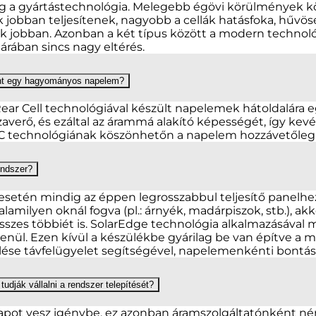
g a gyártástechnológia. Melegebb égövi körülmények köz
obban teljesítenek, nagyobb a cellák hatásfoka, hűvöse
lnek jobban. Azonban a két típus között a modern techno
 árában sincs nagy eltérés.
int egy hagyományos napelem?
ear Cell technológiával készült napelemek hátoldalára 
zaverő, és ezáltal az árammá alakító képességét, így kev
RC technológiának köszönhetőn a napelem hozzávetőle
endszer?
tén mindig az éppen legrosszabbul teljesítő panelhez i
valamilyen oknál fogva (pl.: árnyék, madárpiszok, stb.),
sszes többiét is. SolarEdge technológia alkalmazásáva
ül. Ezen kívül a készülékbe gyárilag be van építve a 
se távfelügyelet segítségével, napelemenkénti bontá
udják vállalni a rendszer telepítését?
apot vesz igénybe, ez azonban áramszolgáltatónként né