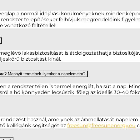
veglap a normál időjárási körülményeknek mindenképpen
endszer telepítésekor felhívjuk megrendelőink figyelmé
 vonatkozó feltétellel!
r meglévő lakásbiztosítását is átdolgoztathatja biztosítój
eskörű biztosítást kínál.
emre? Mennyit termelnek ilyenkor a napelemeim?
 rendszer télen is termel energiát, ha süt a nap. Minda
ról a hó könnyedén lecsúszik, főleg az ideális 30-40 fok
rendezést használ, amelynek az áramellátását napelem ren
rtő kollégánk segítségét az
freesun@freesunenergy.eu
c