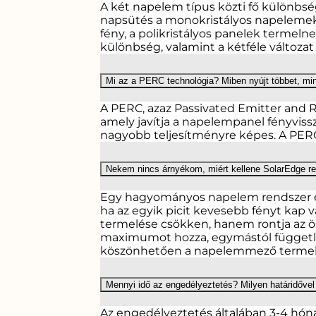
A két napelem típus közti fő különbsé
napsütés a monokristályos napelemek j
fény, a polikristályos panelek terme
különbség, valamint a kétféle változat
Mi az a PERC technológia? Miben nyújt többet, m
A PERC, azaz Passivated Emitter and R
amely javítja a napelempanel fényviss
nagyobb teljesítményre képes. A PE
Nekem nincs árnyékom, miért kellene SolarEdge r
Egy hagyományos napelem rendszer ese
ha az egyik picit kevesebb fényt kap 
termelése csökken, hanem rontja az ö
maximumot hozza, egymástól független
köszönhetően a napelemmező termelé
Mennyi idő az engedélyeztetés? Milyen határidővel t
Az engedélyeztetés általában 3-4 hón