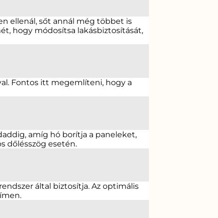
 ellenál, sőt annál még többet is
t, hogy módosítsa lakásbiztosítását,
ával. Fontos itt megemlíteni, hogy a
ddig, amíg hó borítja a paneleket,
os dőlésszög esetén.
dszer által biztosítja. Az optimális
ímen.