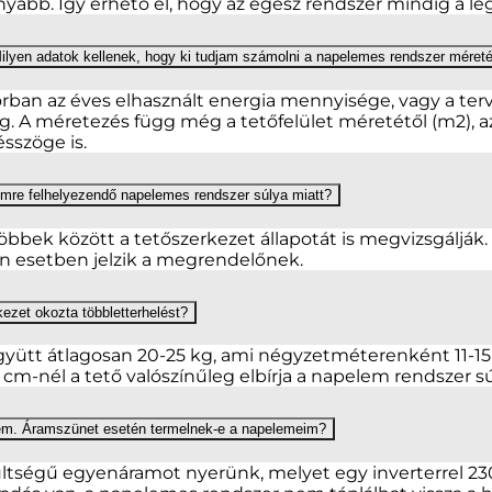
yabb. Így érhető el, hogy az egész rendszer mindig a leg
en adatok kellenek, hogy ki tudjam számolni a napelemes rendszer méretét
ban az éves elhasznált energia mennyisége, vagy a terve
A méretezés függ még a tetőfelület méretétől (m2), aza
ésszöge is.
mre felhelyezendő napelemes rendszer súlya miatt?
többek között a tetőszerkezet állapotát is megvizsgáljá
n esetben jelzik a megrendelőnek.
kezet okozta többletterhelést?
gyütt átlagosan 20-25 kg, ami négyzetméterenként 11-15 k
cm-nél a tető valószínűleg elbírja a napelem rendszer sú
zem. Áramszünet esetén termelnek-e a napelemeim?
tségű egyenáramot nyerünk, melyet egy inverterrel 230 