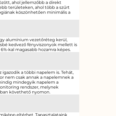
ött, ahol jellemzőbb a direkt
bb területeken, ahol több a szűrt
lógiának köszönhetően minimális a
egy alumínium vezetőréteg kerül,
ésbé kedvező fényviszonyok mellett is
g 6%-kal magasabb hozamra képes.
gazodik a többi napelem is. Tehát,
 akkor nem csak annak a napelemnek a
l mindig mindegyik napelem a
monitoring rendszer, melynek
sban követhető nyomon.
miképp eltérhet. Tapasztalataink