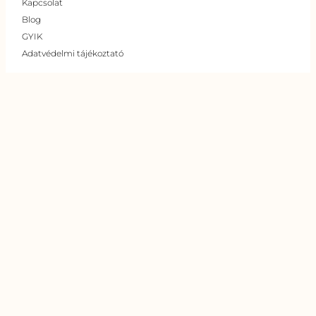
Kapcsolat
Blog
GYIK
Adatvédelmi tájékoztató
Szolgáltatásaink
Pályázatírás
Energetikai tanácsadás (hatástanulmány)
Zöld-hitelügyintézés
Napelem rendszerek (cég független tanácsadás)
Hőakkumulátor
Hőszivattyú rendszerek