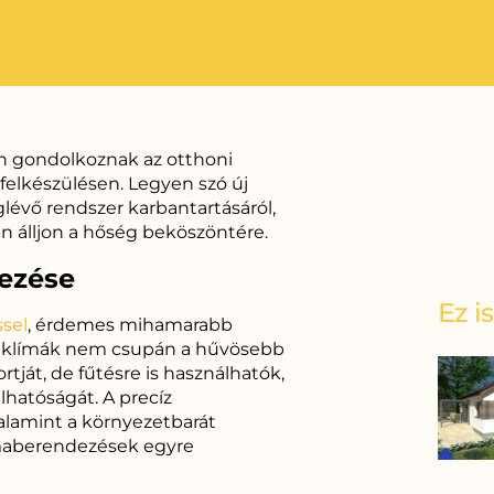
n gondolkoznak az otthoni
felkészülésen. Legyen szó új
évő rendszer karbantartásáról,
n álljon a hőség beköszöntére.
ezése
Ez i
sel
, érdemes mihamarabb
n klímák nem csupán a hűvösebb
rtját, de fűtésre is használhatók,
lhatóságát. A precíz
alamint a környezetbarát
maberendezések egyre