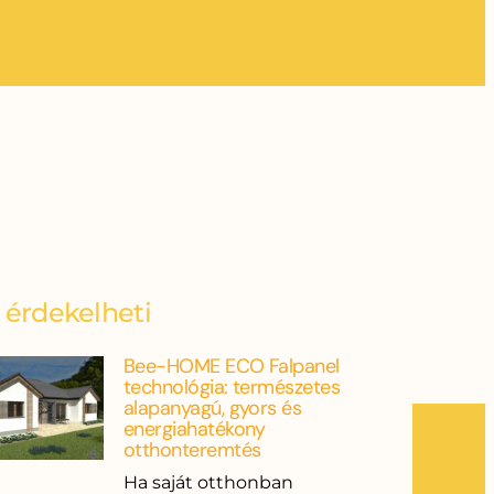
s érdekelheti
Bee-HOME ECO Falpanel
technológia: természetes
alapanyagú, gyors és
energiahatékony
otthonteremtés
Ha saját otthonban