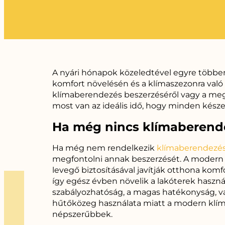
A nyári hónapok közeledtével egyre többe
komfort növelésén és a klímaszezonra való 
klímaberendezés beszerzéséről vagy a megl
most van az ideális idő, hogy minden késze
Ha még nincs klímaberend
Ha még nem rendelkezik
klímaberendezés
megfontolni annak beszerzését. A moder
levegő biztosításával javítják otthona komfo
így egész évben növelik a lakóterek haszná
szabályozhatóság, a magas hatékonyság, v
hűtőközeg használata miatt a modern klí
népszerűbbek.