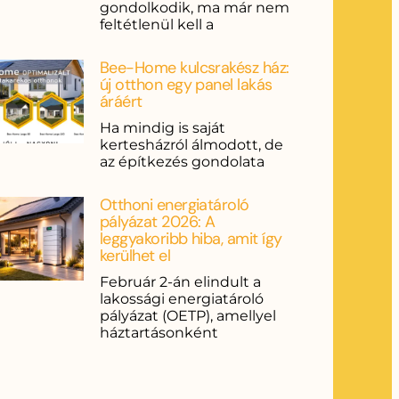
gondolkodik, ma már nem
feltétlenül kell a
Bee-Home kulcsrakész ház:
új otthon egy panel lakás
áráért
Ha mindig is saját
kertesházról álmodott, de
az építkezés gondolata
Otthoni energiatároló
pályázat 2026: A
leggyakoribb hiba, amit így
kerülhet el
Február 2-án elindult a
lakossági energiatároló
pályázat (OETP), amellyel
háztartásonként