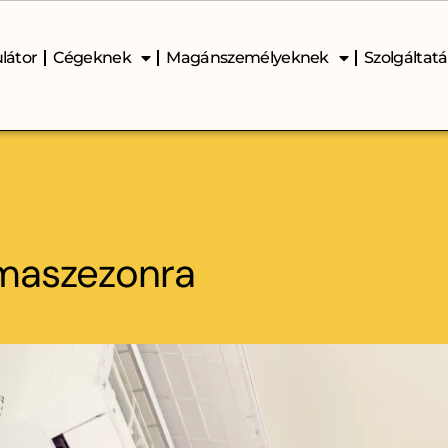
látor
Cégeknek
Magánszemélyeknek
Szolgáltat
límaszezonra