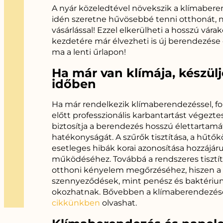
A nyár közeledtével növekszik a klímaberen
idén szeretne hűvösebbé tenni otthonát, ne 
vásárlással! Ezzel elkerülheti a hosszú vára
kezdetére már élvezheti is új berendezése
ma a lenti űrlapon!
Ha már van klímája, készül
időben
Ha már rendelkezik klímaberendezéssel, fo
előtt professzionális karbantartást végezt
biztosítja a berendezés hosszú élettartam
hatékonyságát. A szűrők tisztítása, a hűtők
esetleges hibák korai azonosítása hozzájár
működéséhez. Továbbá a rendszeres tisztít
otthoni kényelem megőrzéséhez, hiszen 
szennyeződések, mint penész és baktériu
okozhatnak. Bővebben a klímaberendezések
cikkünkben
olvashat.