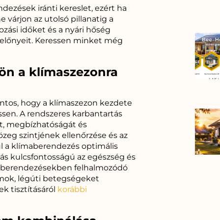
dezések iránti kereslet, ezért ha
várjon az utolsó pillanatig a
kozási időket és a nyári hőség
 előnyeit. Keressen minket még
jön a klímaszezonra
ntos, hogy a klímaszezon kezdete
essen. A rendszeres karbantartás
át, megbízhatóságát és
özeg szintjének ellenőrzése és az
ul a klímaberendezés optimális
ás kulcsfontosságú az egészség és
a berendezésekben felhalmozódó
mok, légúti betegségeket
 tisztításáról
korábbi