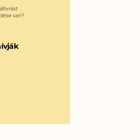
forrást
rdése van?
ívják