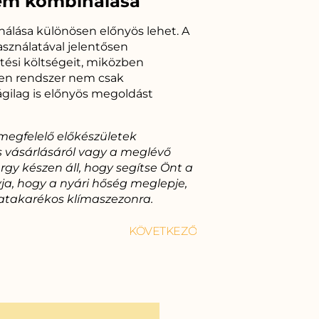
em kombinálása
álása különösen előnyös lehet. A
sználatával jelentősen
ési költségeit, miközben
yen rendszer nem csak
gilag is előnyös megoldást
 megfelelő előkészületek
 vásárlásáról vagy a meglévő
gy készen áll, hogy segítse Önt a
a, hogy a nyári hőség meglepje,
iatakarékos klímaszezonra.
KÖVETKEZŐ