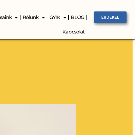
ásaink
Rólunk
GYIK
BLOG
ÉRDEKEL
Kapcsolat