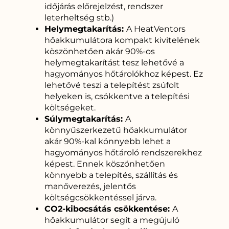
időjárás előrejelzést, rendszer
leterheltség stb.)
Helymegtakarítás:
A HeatVentors
hőakkumulátora kompakt kivitelének
köszönhetően akár 90%-os
helymegtakarítást tesz lehetővé a
hagyományos hőtárolókhoz képest. Ez
lehetővé teszi a telepítést zsúfolt
helyeken is, csökkentve a telepítési
költségeket.
Súlymegtakarítás:
A
könnyűszerkezetű hőakkumulátor
akár 90%-kal könnyebb lehet a
hagyományos hőtároló rendszerekhez
képest. Ennek köszönhetően
könnyebb a telepítés, szállítás és
manőverezés, jelentős
költségcsökkentéssel járva.
CO2-kibocsátás csökkentése:
A
hőakkumulátor segít a megújuló