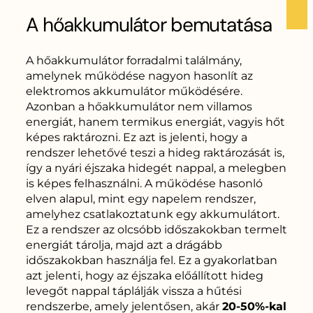
A hőakkumulátor bemutatása
A hőakkumulátor forradalmi találmány,
amelynek működése nagyon hasonlít az
elektromos akkumulátor működésére.
Azonban a hőakkumulátor nem villamos
energiát, hanem termikus energiát, vagyis hőt
képes raktározni. Ez azt is jelenti, hogy a
rendszer lehetővé teszi a hideg raktározását is,
így a nyári éjszaka hidegét nappal, a melegben
is képes felhasználni. A működése hasonló
elven alapul, mint egy napelem rendszer,
amelyhez csatlakoztatunk egy akkumulátort.
Ez a rendszer az olcsóbb időszakokban termelt
energiát tárolja, majd azt a drágább
időszakokban használja fel. Ez a gyakorlatban
azt jelenti, hogy az éjszaka előállított hideg
levegőt nappal táplálják vissza a hűtési
rendszerbe, amely jelentősen, akár
20-50%-kal