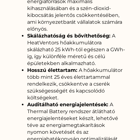
energiaforrások maximális
kihasználásában és a szén-dioxid-
kibocsátás jelentős csökkentésében,
ami környezetbarát vállalatok számára
előnyös.
Skálázhatóság és bővíthetőség:
A
HeatVentors hőakkumulátora
skálázható 25 kWh-tól egészen a GWh-
ig, így különféle méretű és célú
épületekben alkalmazható.
Hosszú élettartam:
A hőakkumulátor
több mint 25 éves élettartammal
rendelkezik, csökkentve a cserék
szükségességét és kapcsolódó
költségeket.
Auditálható energiajelentések:
A
Thermal Battery rendszer átlátható
energiajelentéseket készít, lehetővé
téve az energiamegtakarítások
nyomon követését és az
energiahatékonyság optimalizálását.